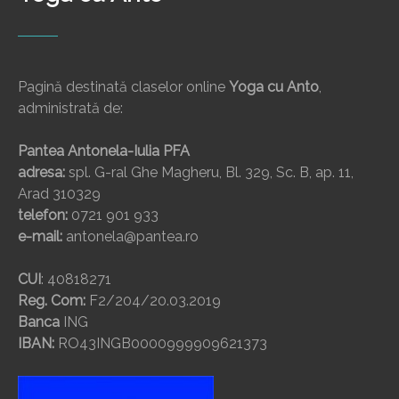
Pagină destinată claselor online
Yoga cu Anto
,
administrată de:
Pantea Antonela-Iulia PFA
adresa:
spl. G-ral Ghe Magheru, Bl. 329, Sc. B, ap. 11,
Arad 310329
telefon:
0721 901 933
e-mail:
antonela@pantea.ro
CUI
: 40818271
Reg. Com:
F2/204/20.03.2019
Banca
ING
IBAN:
RO43INGB0000999909621373