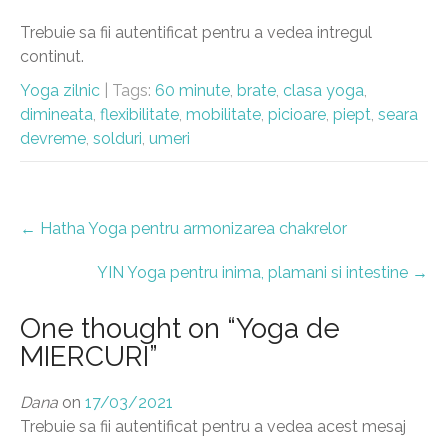
Trebuie sa fii autentificat pentru a vedea intregul
continut.
Yoga zilnic
| Tags:
60 minute
,
brate
,
clasa yoga
,
dimineata
,
flexibilitate
,
mobilitate
,
picioare
,
piept
,
seara
devreme
,
solduri
,
umeri
Post
←
Hatha Yoga pentru armonizarea chakrelor
navigation
YIN Yoga pentru inima, plamani si intestine
→
One thought on “
Yoga de
MIERCURI
”
Dana
on
17/03/2021
Trebuie sa fii autentificat pentru a vedea acest mesaj