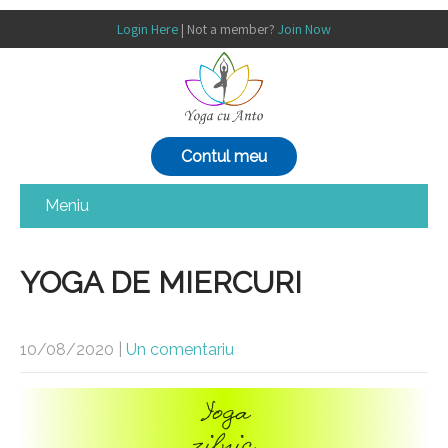
Login Here
| Not a member?
Join Now
Contul meu
Meniu
YOGA DE MIERCURI
10/08/2020
|
Un comentariu