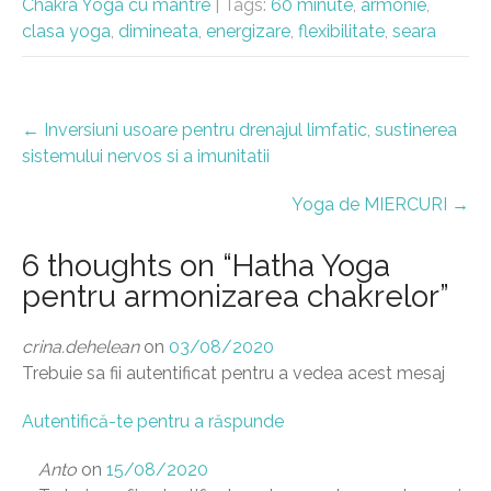
Chakra Yoga cu mantre
| Tags:
60 minute
,
armonie
,
clasa yoga
,
dimineata
,
energizare
,
flexibilitate
,
seara
Post
←
Inversiuni usoare pentru drenajul limfatic, sustinerea
navigation
sistemului nervos si a imunitatii
Yoga de MIERCURI
→
6 thoughts on “
Hatha Yoga
pentru armonizarea chakrelor
”
crina.dehelean
on
03/08/2020
Trebuie sa fii autentificat pentru a vedea acest mesaj
Autentifică-te pentru a răspunde
Anto
on
15/08/2020