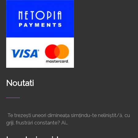
Noutati
Te trezești uneori dimineața simțindu-te neliniștit/ă, cu
griji, frustrări constante? Ai…