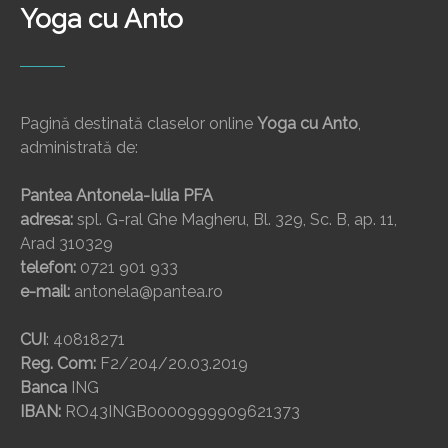
Yoga cu Anto
Pagină destinată claselor online
Yoga cu Anto
,
administrată de:
Pantea Antonela-Iulia PFA
adresa:
spl. G-ral Ghe Magheru, Bl. 329, Sc. B, ap. 11,
Arad 310329
telefon:
0721 901 933
e-mail:
antonela@pantea.ro
CUI
: 40818271
Reg. Com:
F2/204/20.03.2019
Banca
ING
IBAN:
RO43INGB0000999909621373