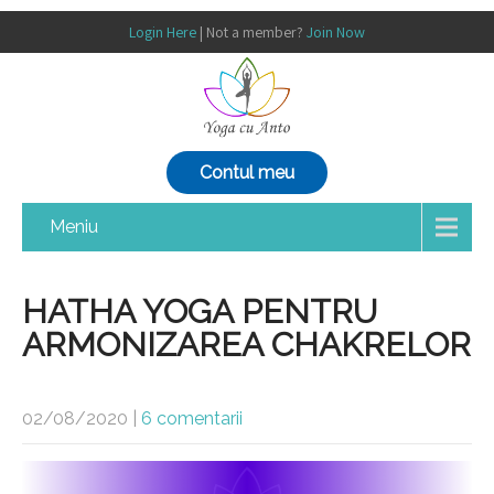
Login Here
| Not a member?
Join Now
Contul meu
Meniu
HATHA YOGA PENTRU
ARMONIZAREA CHAKRELOR
02/08/2020
|
6 comentarii