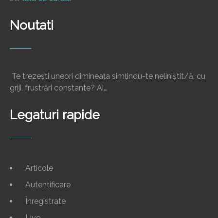
Noutati
Te trezești uneori dimineața simțindu-te neliniștit/ă, cu
griji, frustrări constante? Ai…
Legaturi rapide
Articole
Autentificare
Înregistrate
Live