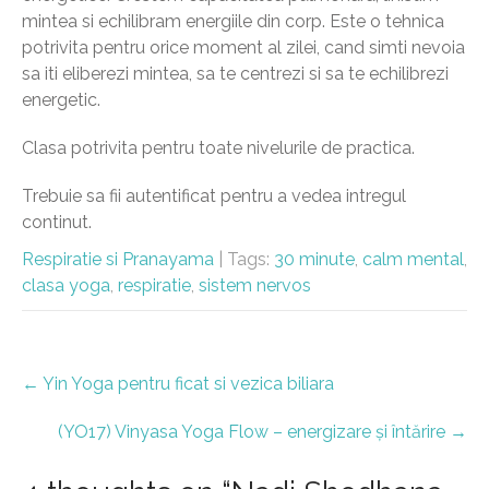
mintea si echilibram energiile din corp. Este o tehnica
potrivita pentru orice moment al zilei, cand simti nevoia
sa iti eliberezi mintea, sa te centrezi si sa te echilibrezi
energetic.
Clasa potrivita pentru toate nivelurile de practica.
Trebuie sa fii autentificat pentru a vedea intregul
continut.
Respiratie si Pranayama
| Tags:
30 minute
,
calm mental
,
clasa yoga
,
respiratie
,
sistem nervos
Post
←
Yin Yoga pentru ficat si vezica biliara
navigation
(YO17) Vinyasa Yoga Flow – energizare și întărire
→