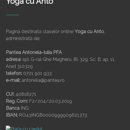
Yoga cu Anto
Pagină destinată claselor online
Yoga cu Anto
,
administrată de:
Pantea Antonela-Iulia PFA
adresa:
spl. G-ral Ghe Magheru, Bl. 329, Sc. B, ap. 11,
Arad 310329
telefon:
0721 901 933
e-mail:
antonela@pantea.ro
CUI
: 40818271
Reg. Com:
F2/204/20.03.2019
Banca
ING
IBAN:
RO43INGB0000999909621373