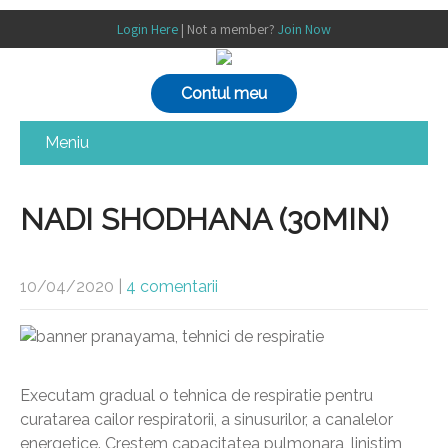
Login Here
| Not a member?
Join Now
Contul meu
Meniu
NADI SHODHANA (30MIN)
10/04/2020
|
4 comentarii
Executam gradual o tehnica de respiratie pentru
curatarea cailor respiratorii, a sinusurilor, a canalelor
energetice. Crestem capacitatea pulmonara, linistim