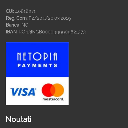
CUI
: 40818271
Reg. Com:
F2/204/20.03.2019
Banca
ING
IBAN:
RO43INGB0000999909621373
Noutati