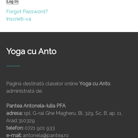
Forgot Password?
Inscrieti-va
Yoga cu Anto
Pagină destinată claselor online
Yoga cu Anto
,
administrată de:
Pantea Antonela-Iulia PFA
adresa:
spl. G-ral Ghe Magheru, Bl. 329, Sc. B, ap. 11,
Arad 310329
telefon:
0721 901 933
e-mail:
antonela@pantea.ro