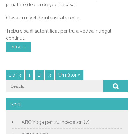
jumatate de ora de yoga acasa.
Clasa cu nivel de intensitate redus.
Trebuie sa fii autentificat pentru a vedea intregul
continut.
Intra →
1 of 3
1
2
3
Următor »
Serii
ABC Yoga pentru incepatori
(7)