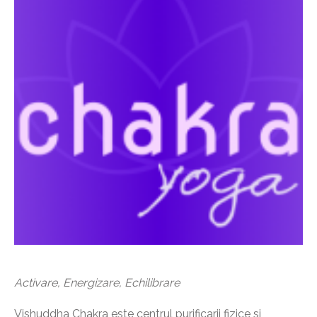
Activare, Energizare, Echilibrare
Vishuddha Chakra este centrul purificarii fizice si