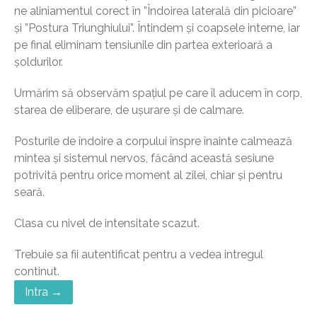
ne aliniamentul corect în ”Îndoirea laterală din picioare”
și ”Postura Triunghiului”. Întindem și coapsele interne, iar
pe final eliminam tensiunile din partea exterioară a
șoldurilor.
Urmărim să observăm spațiul pe care îl aducem în corp,
starea de eliberare, de ușurare și de calmare.
Posturile de îndoire a corpului înspre înainte calmează
mintea și sistemul nervos, făcând această sesiune
potrivită pentru orice moment al zilei, chiar și pentru
seară.
Clasa cu nivel de intensitate scazut.
Trebuie sa fii autentificat pentru a vedea intregul
continut.
Intra →