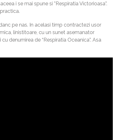
 aceea i se mai spune si ”Respiratia Victorioasa”.
practica.
i adanc pe nas. In acelasi timp contractezi usor
itmica, linistitoare, cu un sunet asemanator
si cu denumirea de “Respiratia Oceanica”. Asa