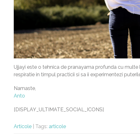
Ujjayi este o tehnica de pranayama profunda cu multe b
respiratie in timpul practicii si sa ii experimentezi puteril
Namaste,
Anto
[DISPLAY_ULTIMATE_SOCIAL_ICONS]
Articole
| Tags:
articole