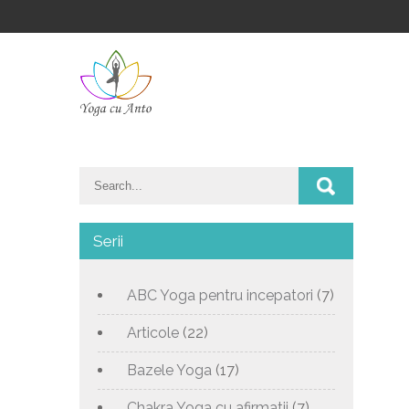
Serii
ABC Yoga pentru incepatori
(7)
Articole
(22)
Bazele Yoga
(17)
Chakra Yoga cu afirmatii
(7)