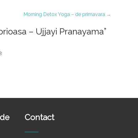
Morning Detox Yoga – de primavara
→
torioasa – Ujjayi Pranayama
”
🌼
ide
Contact