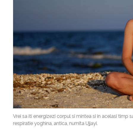
Vrei sa iti energizezi corpul si mintea si in acelasi timp s
respiratie yoghina, antica, numita Ujjayi.