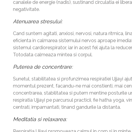
canalele de energie (nadis), sustinand circulatia ei liber
negativitate.
Atenuarea stresului:
Cand suntem agitati, anxiosi, nervosi, natura ritmica, lin
eficienta in calmarea sistemului nervos aproape imediat
sistemul cardiorespirator, iar in acest fel ajuta la reducere
Totodata calmeaza mintea si corpul.
Puterea de concentrare:
Sunetul, stabilitatea si profunzimea respiratiei Ujjayi ajuta
momentul prezent, facandu-ne mai constienti, mai centra
concentrarea, stabilitatea si putem mentine posturile 
respiratia Ujjayi pe parcursul practicii, fie hatha yoga,
centrati, impamantati, tinand gandurile la distanta.
Meditatia si relaxarea:
Respiratia Ujjayi promoveaza calmul in corp si in minte. 