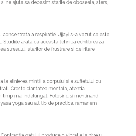
a si ne ajuta sa depasim starile de oboseala, sters,
a, concentrata a respiratiei Ujjayi s-a vazut ca este
. Studiile arata ca aceasta tehnica echilibreaza
a stresului, starilor de frustrare si de iritare.
 la alinierea mintii, a corpului si a sufletului cu
ti. Creste claritatea mentala, atentia,
un timp mai indelungat. Folosind si mentinand
 vinyasa yoga sau alt tip de practica, ramanem
Contractia gatului produce o vibratie la nivelul