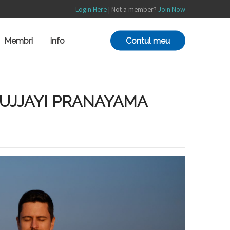
Login Here
| Not a member?
Join Now
Contul meu
Membri
info
– UJJAYI PRANAYAMA