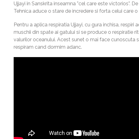
Ujjayi in Sanskrita inseamna ”cel care este victorios”. De
Tehnica aduce o stare de incredere si forta celui care o 
Pentru a aplica respiratia Ujjayi, cu gura inchisa, respir
muschii din spate ai gatului si se produce o respiratie r
valurilor oceanului. Acest sunet o mai face cunoscuta 
respiram cand dormim adanc.