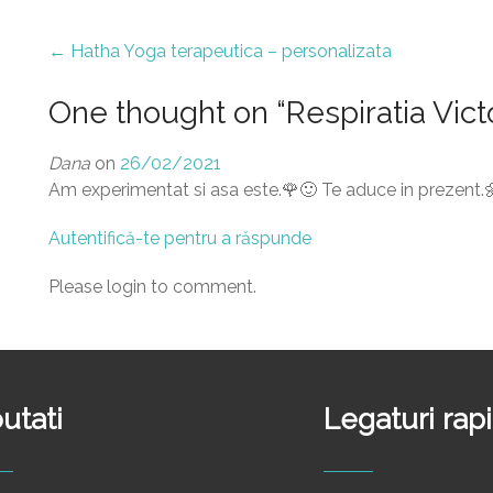
Post
←
Hatha Yoga terapeutica – personalizata
navigation
One thought on “
Respiratia Vic
Dana
on
26/02/2021
Am experimentat si asa este.🌹🙂 Te aduce in prezent.
Autentifică-te pentru a răspunde
Please login to comment.
utati
Legaturi rap