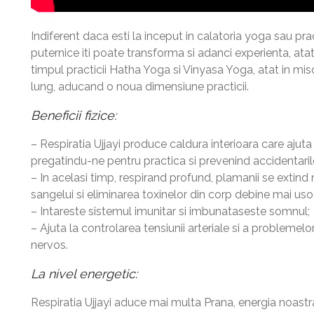
Indiferent daca esti la inceput in calatoria yoga sau pra
puternice iti poate transforma si adanci experienta, atat p
timpul practicii Hatha Yoga si Vinyasa Yoga, atat in mi
lung, aducand o noua dimensiune practicii.
Beneficii fizice:
– Respiratia Ujjayi produce caldura interioara care ajuta
pregatindu-ne pentru practica si prevenind accidentarile 
– In acelasi timp, respirand profund, plamanii se extind 
sangelui si eliminarea toxinelor din corp debine mai uso
– Intareste sistemul imunitar si imbunataseste somnul;
– Ajuta la controlarea tensiunii arteriale si a problemelor
nervos.
La nivel energetic:
Respiratia Ujjayi aduce mai multa Prana, energia noastra