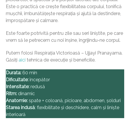
Este o practică ce crește flexibilitatea corpului, tonifică
mușchii, îmbunătățește respirația și ajută la destindere,
împrospătare și calmare.
Este foarte potrivită pentru zile sau seri liniștite, pe care
vrem să le petrecem cu noi înșine, îngrijindu-ne corpul.
Putem folosi Respirația Victorioasă – Ujjayi Pranayama.
Găsiți
aici
tehnica de execuție și beneficiile.
Durata:
60 min
Dificultate:
începător
Intensitate:
redusă
Ritm:
dinamic
Anatomie:
spate + coloană, picioare, abdomen, șolduri
Starea indusă
: flexibilitate și deschidere, calm și liniște
interioară