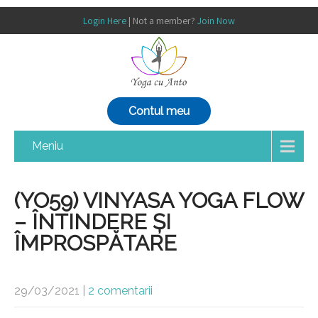
Login Here
| Not a member?
Join Now
Contul meu
Meniu
(YO59) VINYASA YOGA FLOW
– ÎNTINDERE ȘI
ÎMPROSPĂTARE
29/03/2021
|
2 comentarii