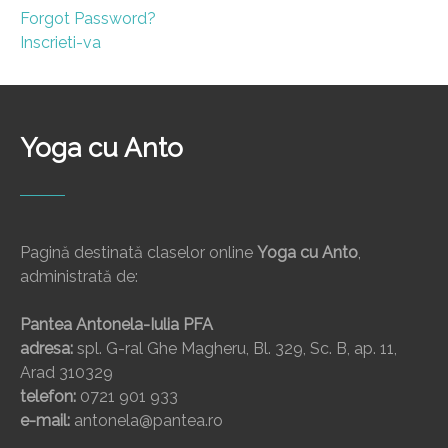
Forgot Password?
Inscrieti-va
Yoga cu Anto
Pagină destinată claselor online
Yoga cu Anto
,
administrată de:
Pantea Antonela-Iulia PFA
adresa:
spl. G-ral Ghe Magheru, Bl. 329, Sc. B, ap. 11,
Arad 310329
telefon:
0721 901 933
e-mail:
antonela@pantea.ro