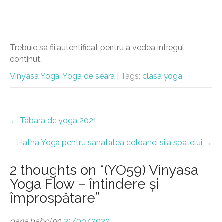
Trebuie sa fii autentificat pentru a vedea intregul
continut.
Vinyasa Yoga
,
Yoga de seara
| Tags:
clasa yoga
Post
←
Tabara de yoga 2021
navigation
Hatha Yoga pentru sanatatea coloanei si a spatelui
→
2 thoughts on “
(YO59) Vinyasa
Yoga Flow – întindere și
împrospătare
”
oana.baboi
on
21/09/2022