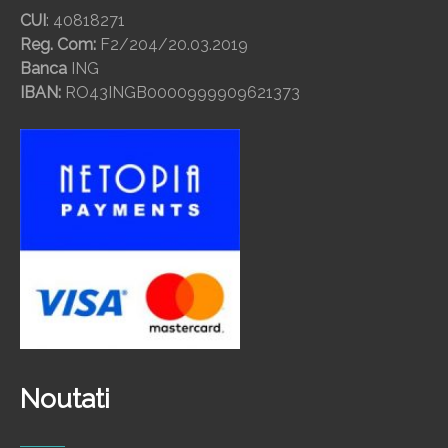
CUI
: 40818271
Reg. Com:
F2/204/20.03.2019
Banca
ING
IBAN:
RO43INGB0000999909621373
Noutati