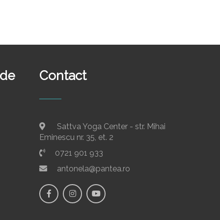
ide
Contact
Sattva Yoga Center - str. Mihai
Eminescu nr. 35, et. 2
0721 901 933
antonela@pantea.ro