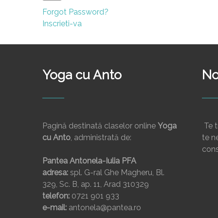
Forgot Password?
Inscrieti-va
Yoga cu Anto
No
Pagină destinată claselor online
Yoga
Te t
cu Anto
, administrată de:
te ne
cons
Pantea Antonela-Iulia PFA
adresa:
spl. G-ral Ghe Magheru, Bl.
329, Sc. B, ap. 11, Arad 310329
telefon:
0721 901 933
e-mail:
antonela@pantea.ro