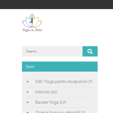
Serii
ABC Yoga pentru incepatori
(7)
Articole
(22)
Bazele Yoga
(17)
Chakra Yoga cu afirmatii
(7)