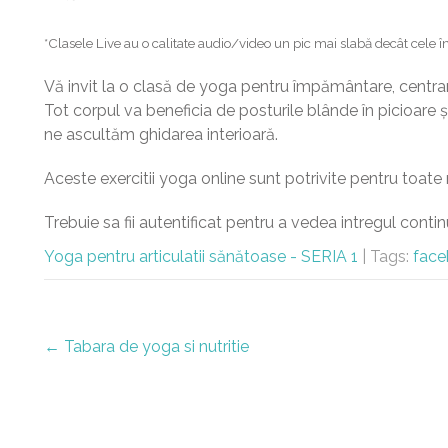
*Clasele Live au o calitate audio/video un pic mai slabă decât cele în
Vă invit la o clasă de yoga pentru împământare, centrare
Tot corpul va beneficia de posturile blânde în picioare ș
ne ascultăm ghidarea interioară.
Aceste exercitii yoga online sunt potrivite pentru toate n
Trebuie sa fii autentificat pentru a vedea intregul contin
Yoga pentru articulatii sănătoase - SERIA 1
| Tags:
face
Post
←
Tabara de yoga si nutritie
navigation