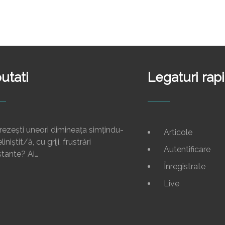
utati
Legaturi rap
rezești uneori dimineața simțindu-
Articole
liniștit/ă, cu griji, frustrări
Autentificare
tante? Ai…
Înregistrate
Live