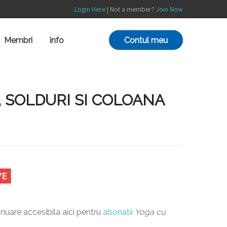
Login Here
| Not a member?
Join Now
Contul meu
Membri
info
, SOLDURI SI COLOANA
inuare accesibila aici pentru
abonatii
Yoga cu