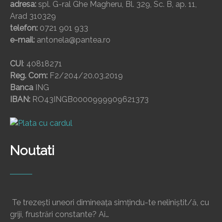
adresa:
spl. G-ral Ghe Magheru, Bl. 329, Sc. B, ap. 11,
Arad 310329
telefon:
0721 901 933
e-mail:
antonela@pantea.ro
CUI
: 40818271
Reg. Com:
F2/204/20.03.2019
Banca
ING
IBAN:
RO43INGB0000999909621373
Noutati
Te trezești uneori dimineața simțindu-te neliniștit/ă, cu
griji, frustrări constante? Ai…