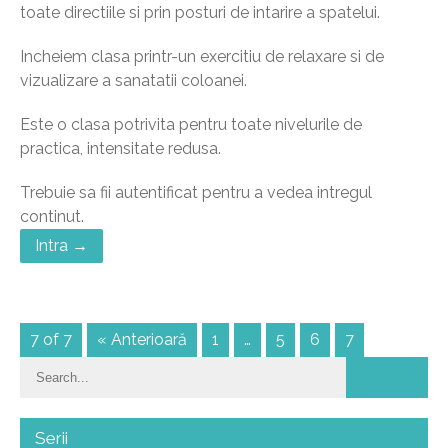
toate directiile si prin posturi de intarire a spatelui.
Incheiem clasa printr-un exercitiu de relaxare si de
vizualizare a sanatatii coloanei.
Este o clasa potrivita pentru toate nivelurile de
practica, intensitate redusa.
Trebuie sa fii autentificat pentru a vedea intregul
continut.
Intra →
7 of 7
« Anterioară
1
…
5
6
7
Serii