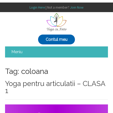
Login Here
| Not a member?
Join Now
Contul meu
Meniu
Tag: coloana
Yoga pentru articulatii – CLASA
1