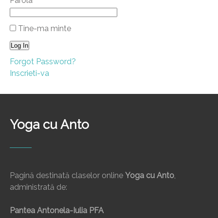
Parola
Tine-ma minte
Forgot Password?
Inscrieti-va
Yoga cu Anto
Pagină destinată claselor online
Yoga cu Anto
,
administrată de:
Pantea Antonela-Iulia PFA