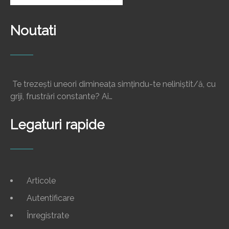
Noutati
Te trezești uneori dimineața simțindu-te neliniștit/ă, cu
griji, frustrări constante? Ai…
Legaturi rapide
Articole
Autentificare
Înregistrate