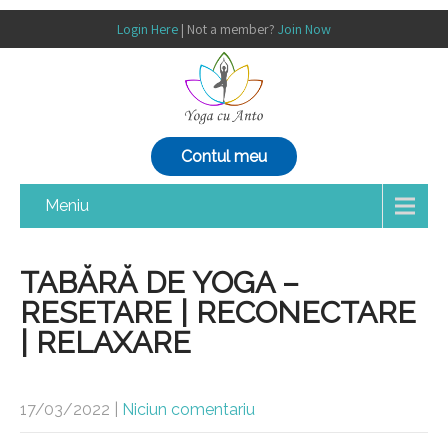
Login Here
| Not a member?
Join Now
Contul meu
Meniu
TABĂRĂ DE YOGA –
RESETARE | RECONECTARE
| RELAXARE
17/03/2022
|
Niciun comentariu