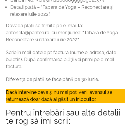
Banca ING: RO43INGB0000999909621373
Detalii plată – “Tabara de Yoga – Reconectare și
relaxare iulie 2022“.
Dovada plății se trimite pe e-mail la:
antonela@pantea.ro, cu mențiunea: “Tabara de Yoga –
Reconectare și relaxare iulie 2022“.
Scrie în mail datele pt factura (numele, adresa, date
buletin). După confirmarea plății vei primi pe e-mail
factura.
Diferența de plată se face până pe 30 Iunie.
Dacă intervine ceva și nu mai poți veni, avansul se
returnează doar dacă ai găsit un înlocuitor.
Pentru întrebări sau alte detalii,
te rog să îmi scrii: