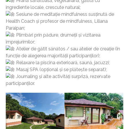
Hrană sănătoasă, vegetariană, gătită cu
ingrediente locale, crescute natural;
Sesiune de meditație mindfulness susținută de
Health Coach și profesor de mindfulness, Liliana
Paraipan;
Plimbări prin pădure, drumeții și vizitarea
împrejurimilor;
Atelier de gătit sănătos / sau atelier de creație (în
funcție de alegerea majorității participanților);
Relaxare la piscina exterioară, saună, jacuzzi;
Masaj SPA (opțional și se plătește separat);
Journaling și alte activități surpriză, rezervate
participanților.