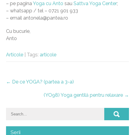
– pe pagina
Yoga cu Anto
sau
Sattva Yoga Center
;
– whatsapp / tel – 0721 901 933
– email antonela@pantea.ro
Cu bucurie,
Anto
Articole
| Tags:
articole
Post
←
De ce YOGA? (partea a 3-a)
navigation
(YO98) Yoga gentilă pentru relaxare
→
Serii