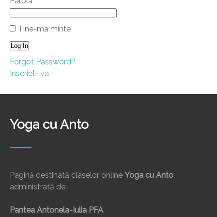
Parola
Tine-ma minte
Forgot Password?
Inscrieti-va
Yoga cu Anto
Pagină destinată claselor online
Yoga cu Anto
,
administrată de:
Pantea Antonela-Iulia PFA