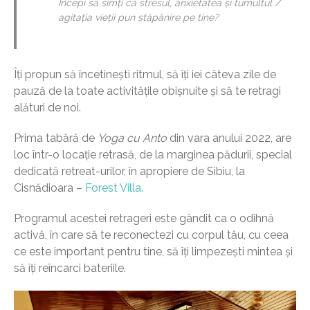
Începi să simți că stresul, anxietatea și tumultul /
agitația vieții pun stăpânire pe tine?
Îți propun să încetinești ritmul, să îți iei câteva zile de
pauză de la toate activitățile obișnuite și să te retragi
alături de noi.
Prima tabără de
Yoga cu Anto
din vara anului 2022, are
loc într-o locație retrasă, de la marginea pădurii, special
dedicată retreat-urilor, în apropiere de Sibiu, la
Cisnădioara –
Forest Villa
.
Programul acestei retrageri este gândit ca o odihnă
activă, în care să te reconectezi cu corpul tău, cu ceea
ce este important pentru tine, să îți limpezești mintea și
să îți reîncarci bateriile.