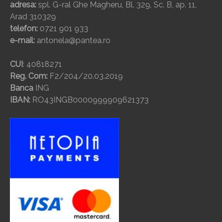
adresa:
spl. G-ral Ghe Magheru, Bl. 329, Sc. B, ap. 11,
Arad 310329
telefon:
0721 901 933
e-mail:
antonela@pantea.ro
CUI
: 40818271
Reg. Com:
F2/204/20.03.2019
Banca
ING
IBAN:
RO43INGB0000999909621373