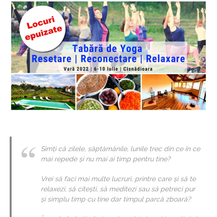
Simți că zilele, săptămânile, lunile trec din ce în ce
mai repede și nu mai ai timp pentru tine?
Vrei să faci mai multe lucruri, printre care și să te
relaxezi, să citești, să meditezi sau să petreci pur
și simplu timp cu tine dar timpul parcă zboară?