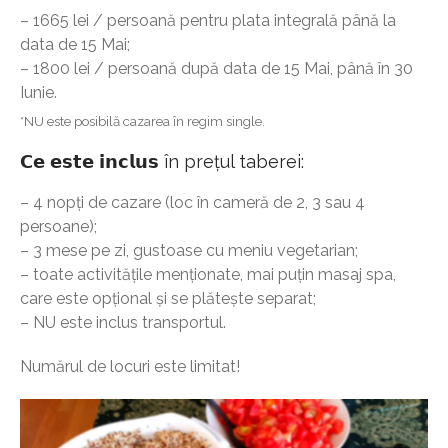
– 1665 lei / persoană pentru plata integrală până la
data de 15 Mai;
– 1800 lei / persoană după data de 15 Mai, până în 30
Iunie.
*NU este posibilă cazarea în regim single.
𝗖𝗲 𝗲𝘀𝘁𝗲 𝗶𝗻𝗰𝗹𝘂𝘀 în prețul taberei:
– 4 nopți de cazare (loc în cameră de 2, 3 sau 4
persoane);
– 3 mese pe zi, gustoase cu meniu vegetarian;
– toate activitățile menționate, mai puțin masaj spa,
care este opțional și se plătește separat;
– NU este inclus transportul.
Numărul de locuri este limitat!