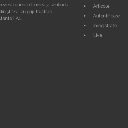
rezești uneori dimineața simțindu-
Articole
liniștit/ă, cu griji, frustrări
Autentificare
tante? Ai…
Înregistrate
Live