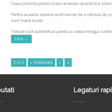
Clasa potrivita pentru toate nivelurile de practica, inten
Pentru aceasta sesiune aveti nevoie de o centura de y
sunt foarte bune).
Trebuie sa fii autentificat pentru a vedea intregul contin
Intra →
2 of 2
« Anterioară
1
2
utati
Legaturi rap