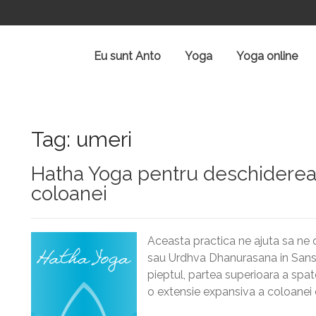
Eu sunt Anto
Yoga
Yoga online
Tag: umeri
Hatha Yoga pentru deschiderea in
coloanei
Aceasta practica ne ajuta sa ne 
sau Urdhva Dhanurasana in Sansk
pieptul, partea superioara a spatel
o extensie expansiva a coloanei c