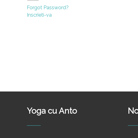
Forgot Password?
Inscrieti-va
Yoga cu Anto
No