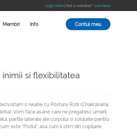
Login Here
| Not a member?
Join Now
Contul meu
Membri
info
imii si flexibilitatea
dezvoltam o relatie cu Postura Rotii (Chakrasana
rita). Vom face asane care ne pregatesc umerii,
ui, partile laterale ale corpului si soldurile pentru
um este “Podul”, asa cum il stim din copilarie.