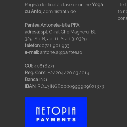
Pagină destinată claselor online
Yoga
Te t
cu Anto
, administrată de:
te ne
cons
Pantea Antonela-Iulia PFA
adresa:
spl. G-ral Ghe Magheru, Bl.
329, Sc. B, ap. 11, Arad 310329
telefon:
0721 901 933
e-mail:
antonela@pantea.ro
CUI
: 40818271
Reg. Com:
F2/204/20.03.2019
Banca
ING
IBAN:
RO43INGB0000999909621373