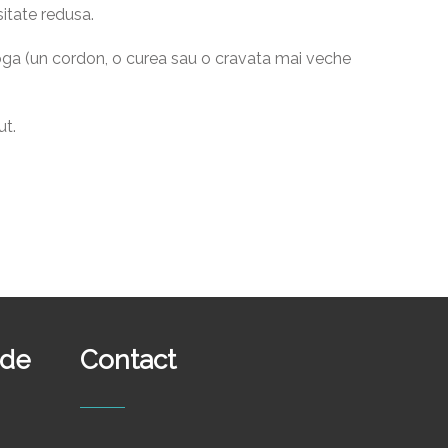
sitate redusa.
oga (un cordon, o curea sau o cravata mai veche
ut.
ide
Contact