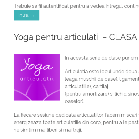
Trebuie sa fii autentificat pentru a vedea intregul contin
Intra →
Yoga pentru articulatii – CLASA
In aceasta serie de clase punem a
Articulatia este locul unde doua
leaga muschii de oase), ligament
articulatiile), cartilaj
(pentru amortizare) si lichid sino
oaselor).
La fiecare sesiune dedicata articulatiilor, facem miscari f
energizeaza toate articulatiile din corp, pentru a le pa
ne simtim mai liberi si mai treji.