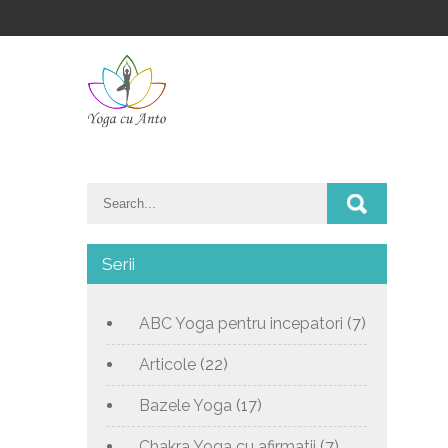
Serii
ABC Yoga pentru incepatori
(7)
Articole
(22)
Bazele Yoga
(17)
Chakra Yoga cu afirmatii
(7)