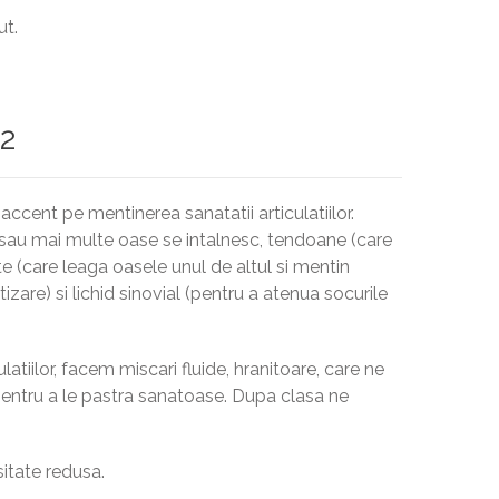
ut.
 2
ccent pe mentinerea sanatatii articulatiilor.
 sau mai multe oase se intalnesc, tendoane (care
e (care leaga oasele unul de altul si mentin
rtizare) si lichid sinovial (pentru a atenua socurile
latiilor, facem miscari fluide, hranitoare, care ne
, pentru a le pastra sanatoase. Dupa clasa ne
sitate redusa.