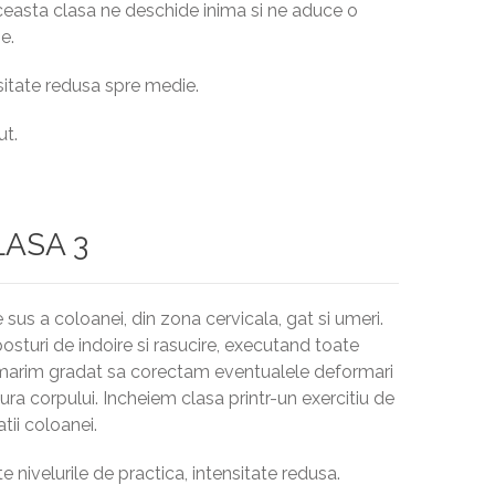
, aceasta clasa ne deschide inima si ne aduce o
e.
nsitate redusa spre medie.
ut.
LASA 3
 sus a coloanei, din zona cervicala, gat si umeri.
osturi de indoire si rasucire, executand toate
Urmarim gradat sa corectam eventualele deformari
ra corpului. Incheiem clasa printr-un exercitiu de
tii coloanei.
e nivelurile de practica, intensitate redusa.