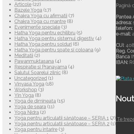
Articole
(22)
Pagină d
Bazele Yoga
(17)
Chakra Yoga cu afirmatii
(7)
Pantea 
Chakra Yoga cu mantre
(8)
adresa:
s
Evenimente speciale
(3)
telefon:
Hatha Yoga pentru echilibru
(5)
e-mail:
a
Hatha Yoga pentru sistemul digestiv
(4)
Hatha Yoga pentru solduri
(6)
CUI
: 40
Hatha Yoga pentru spate si coloana
(9)
Reg. Co
Meditatii
(2)
Banca
I
Pawanmuktasana
(4)
IBAN:
RO
Respiratie si Pranayama
(4)
Salutul Soarelui zilnic
(8)
Uncategorized
(1)
Vinyasa Yoga
(18)
Workshop
(3)
Yin Yoga
(8)
Nout
Yoga de dimineata
(15)
Yoga de seara
(11)
Yoga Nidra
(2)
Yoga pentru articulatii sănătoase – SERIA 1
(7)
Te treze
Yoga pentru articulatii sănătoase – SERIA 2
(1)
Yoga pentru intarire
(3)