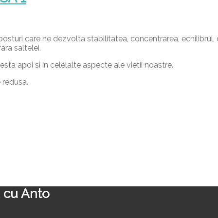
osturi care ne dezvolta stabilitatea, concentrarea, echilibrul
ra saltelei.
sta apoi si in celelalte aspecte ale vietii noastre.
e redusa.
 cu Anto