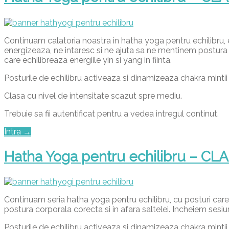
Continuam calatoria noastra in hatha yoga pentru echilibru, e
energizeaza, ne intaresc si ne ajuta sa ne mentinem postura co
care echilibreaza energiile yin si yang in fiinta.
Posturile de echilibru activeaza si dinamizeaza chakra mintii
Clasa cu nivel de intensitate scazut spre mediu.
Trebuie sa fii autentificat pentru a vedea intregul continut.
Intra →
Hatha Yoga pentru echilibru – CL
Continuam seria hatha yoga pentru echilibru, cu posturi care
postura corporala corecta si in afara saltelei. Incheiem sesiune
Posturile de echilibru activeaza si dinamizeaza chakra mintii