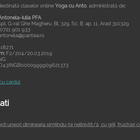
estinată claselor online
Yoga cu Anto
, administrată de:
Antonela-Iulia PFA
pl. G-ral Ghe Magheru, Bl. 329, Sc. B, ap. 11, Arad 310329
0721 901 933
ntonela@pantea.ro
818271
m:
F2/204/20.03.2019
NG
43INGB0000999909621373
ati
ști uneori dimineața simțindu-te neliniștit/ă, cu griji, frustrări