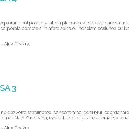
xplorand noi posturi atat din picioare cat si la sol care sa ne
rporala corecta si in afara saltelei. Incheiem sesiunea cu Nadi
 – Ajna Chakra.
ASA 3
 ne dezvolta stabilitatea, concentrarea, echilibrul, coordonar
a cu Nadi Shodhana, exercitiul de respiratie alternativa a narilo
 – Ajna Chakra.