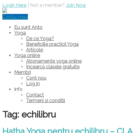
Login Here
| Not a member?
Join Now
Contul meu
Eu sunt Anto
Yoga
De ce Yoga?
Beneficiile practicii Yoga
Articole
Yoga online
Abonamente yoga online
Încearcă clasele gratuite
Membri
Cont nou
Log in
info
Contact
Termeni si conditii
Tag: echilibru
Hatha Yoga pentru echilibru – CL