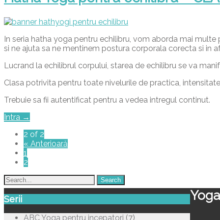
In seria hatha yoga pentru echilibru, vom aborda mai multe p
si ne ajuta sa ne mentinem postura corporala corecta si in afa
Lucrand la echilibrul corpului, starea de echilibru se va manife
Clasa potrivita pentru toate nivelurile de practica, intensitat
Trebuie sa fii autentificat pentru a vedea intregul continut.
Intra →
2 of 2
« Anterioară
1
2
Yoga
Serii
ABC Yoga pentru incepatori
(7)