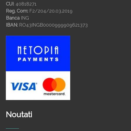
CUI
: 40818271
Reg. Com:
F2/204/20.03.2019
Banca
ING
IBAN:
RO43INGB0000999909621373
Noutati