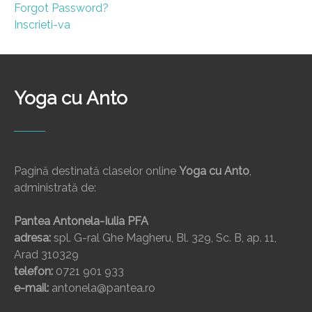
Forgot Password?
Inscrieti-va
Yoga cu Anto
Pagină destinată claselor online
Yoga cu Anto
,
administrată de:
Pantea Antonela-Iulia PFA
adresa:
spl. G-ral Ghe Magheru, Bl. 329, Sc. B, ap. 11,
Arad 310329
telefon:
0721 901 933
e-mail:
antonela@pantea.ro