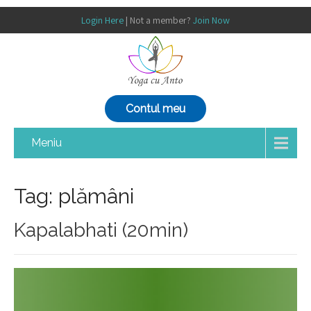
Login Here
| Not a member?
Join Now
Contul meu
Meniu
Tag: plămâni
Kapalabhati (20min)