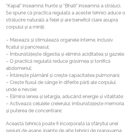
”Kapal” înseamnă frunte și ”Bhati” înseamnă a străluci.
Se spune că practica regulată a acestei tehnici aduce o
strălucire naturală a feței și are beneficii clare asupra
corpului și a minții.
– Masează și stimulează organele interne, inclusiv
ficatul și pancreasul;
– Îmbunătățește digestia și elimină aciditatea și gazele;
– O practică regulată reduce grăsimea și tonifică
abdomenul;
– Întărește plămânii și crește capacitatea pulmonară;
– Crește fluxul de sânge în diferite părți ale corpului,
unde e nevoie;
– Elimină lenea și letargia, aducând energie și vitalitate;
– Activează celulele creierului, îmbunătățește memoria
și puterea de concentrare;
Această tehnică poate fi încorporată la sfârșitul unei
sesiuni de asane, înainte de alte tehnici de pranayama