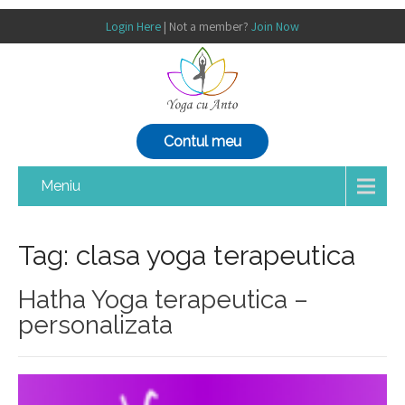
Login Here
| Not a member?
Join Now
Contul meu
Meniu
Tag: clasa yoga terapeutica
Hatha Yoga terapeutica –
personalizata