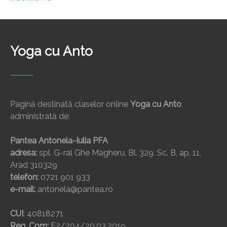
Yoga cu Anto
Pagină destinată claselor online
Yoga cu Anto
,
administrată de:
Pantea Antonela-Iulia PFA
adresa:
spl. G-ral Ghe Magheru, Bl. 329, Sc. B, ap. 11,
Arad 310329
telefon:
0721 901 933
e-mail:
antonela@pantea.ro
CUI
: 40818271
Reg. Com:
F2/204/20.03.2019