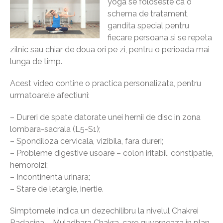
yoga se foloseste ca o
schema de tratament,
gandita special pentru
fiecare persoana si se repeta
zilnic sau chiar de doua ori pe zi, pentru o perioada mai
lunga de timp.
Acest video contine o practica personalizata, pentru
urmatoarele afectiuni:
– Dureri de spate datorate unei hernii de disc in zona
lombara-sacrala (L5-S1);
– Spondiloza cervicala, vizibila, fara dureri;
– Probleme digestive usoare – colon iritabil, constipatie,
hemoroizi;
– Incontinenta urinara;
– Stare de letargie, inertie.
Simptomele indica un dezechilibru la nivelul Chakrei
Radacina – Muladhara Chakra, care guverneaza in plan