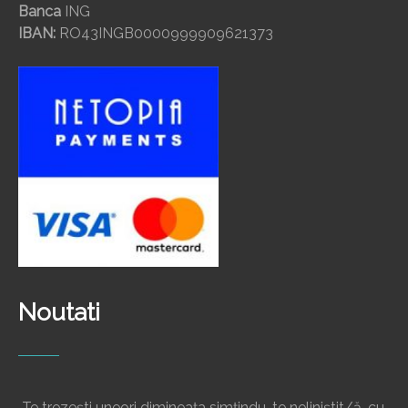
Banca
ING
IBAN:
RO43INGB0000999909621373
Noutati
Te trezești uneori dimineața simțindu-te neliniștit/ă, cu