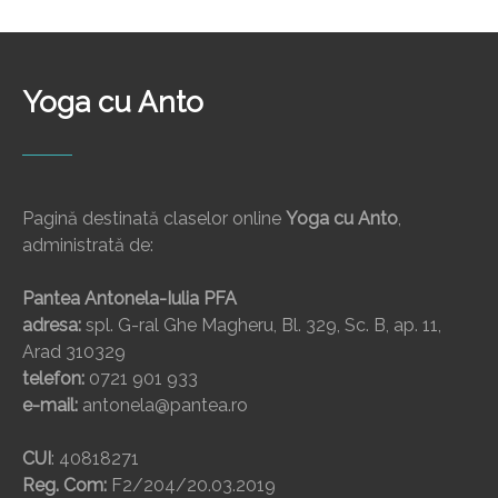
Yoga cu Anto
Pagină destinată claselor online
Yoga cu Anto
,
administrată de:
Pantea Antonela-Iulia PFA
adresa:
spl. G-ral Ghe Magheru, Bl. 329, Sc. B, ap. 11,
Arad 310329
telefon:
0721 901 933
e-mail:
antonela@pantea.ro
CUI
: 40818271
Reg. Com:
F2/204/20.03.2019