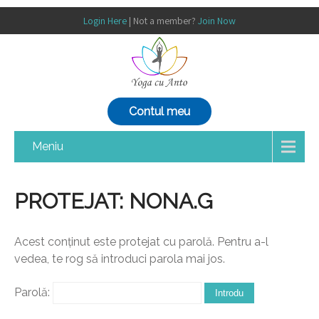
Login Here
| Not a member?
Join Now
Contul meu
Meniu
PROTEJAT: NONA.G
Acest conținut este protejat cu parolă. Pentru a-l
vedea, te rog să introduci parola mai jos.
Parolă: