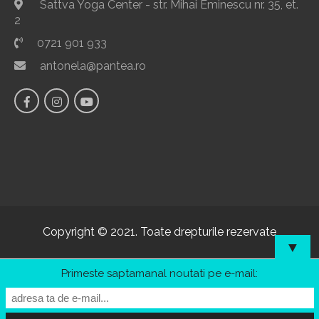
Sattva Yoga Center - str. Mihai Eminescu nr. 35, et.
2
0721 901 933
antonela@pantea.ro
Copyright © 2021. Toate drepturile rezervate
▼
Primeste saptamanal noutati pe e-mail: