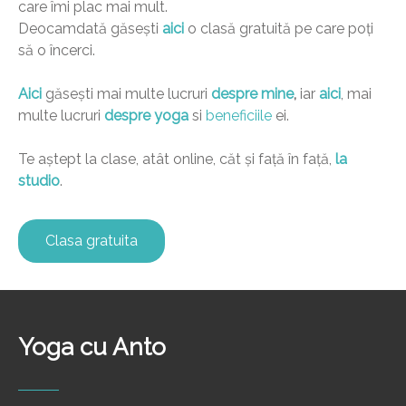
care îmi plac mai mult.
Deocamdată găsești
aici
o clasă gratuită pe care poți
să o încerci.
Aici
găsești mai multe lucruri
despre mine
,
iar
aici
, mai
multe lucruri
despre yoga
si
beneficiile
ei.
Te aștept la clase, atât online, căt și față în față,
la
studio
.
Clasa gratuita
Yoga cu Anto