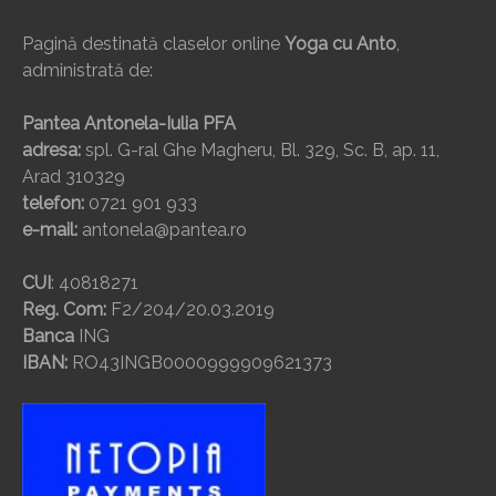
Pagină destinată claselor online
Yoga cu Anto
,
administrată de:
Pantea Antonela-Iulia PFA
adresa:
spl. G-ral Ghe Magheru, Bl. 329, Sc. B, ap. 11,
Arad 310329
telefon:
0721 901 933
e-mail:
antonela@pantea.ro
CUI
: 40818271
Reg. Com:
F2/204/20.03.2019
Banca
ING
IBAN:
RO43INGB0000999909621373