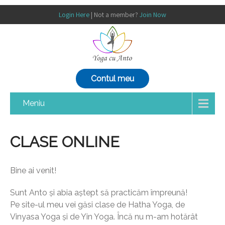
Login Here
| Not a member?
Join Now
Contul meu
Meniu
CLASE ONLINE
Bine ai venit!
Sunt Anto și abia aștept să practicăm împreună!
Pe site-ul meu vei găsi clase de Hatha Yoga, de
Vinyasa Yoga și de Yin Yoga. Încă nu m-am hotărât